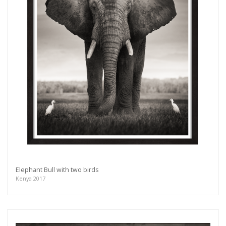
Get connected
As a member of the »IMMAGIS MAILING LIST«
you will recieve first invitations and info of
exclusive previews, opening receptions, current
exhibitions, new artists, special editions and a lot
more.
Subscribe
Elephant Bull with two birds
Kenya 2017