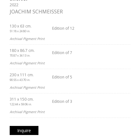
2022
JOACHIM SCHMEISSER
130 x 63 cm.
Edition of 12
51.18 x 24.80 in.
Archival Pigment Print
180 x 86.7 cm.
Edition of 7
70.87 x 34.13 in.
Archival Pigment Print
230 x 111 cm.
Edition of 5
90.55 x 43.70 in.
Archival Pigment Print
311 x 150 cm.
Edition of 3
122.44 x 59.06 in.
Archival Pigment Print
Inquire