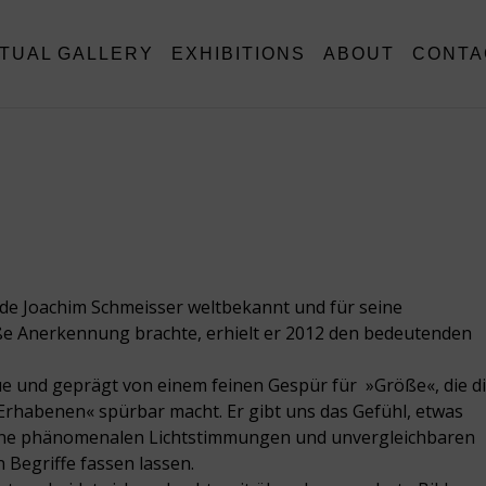
RTUAL GALLERY
EXHIBITIONS
ABOUT
CONTA
rde Joachim Schmeisser weltbekannt und für seine
oße Anerkennung brachte, erhielt er 2012 den bedeutenden
ique und geprägt von einem feinen Gespür für »Größe«, die d
Erhabenen« spürbar macht. Er gibt uns das Gefühl, etwas
ne phänomenalen Lichtstimmungen und unvergleichbaren
 Begriffe fassen lassen.