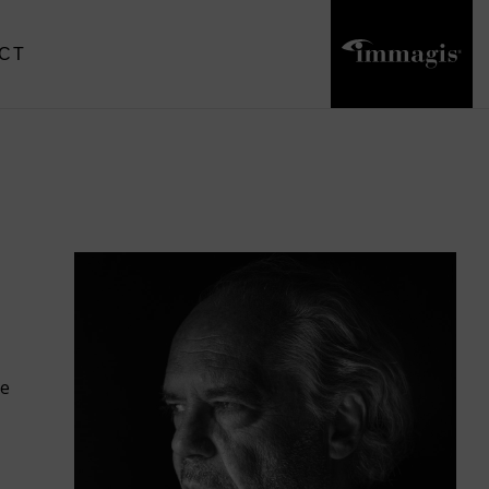
CT
ie