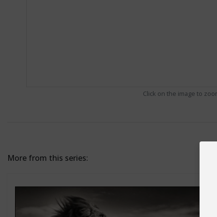
Click on the image to zo
More from this series: