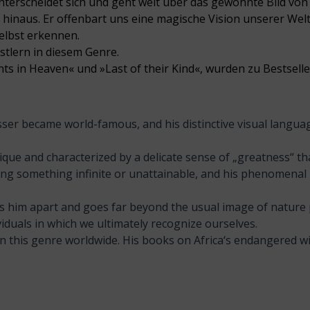
nterscheidet sich und geht weit über das gewohnte Bild von
hinaus. Er offenbart uns eine magische Vision unserer Welt
elbst erkennen.
stlern in diesem Genre.
ts in Heaven« und »Last of their Kind«, wurden zu Bestselle
isser became world-famous, and his distinctive visual langua
que and characterized by a delicate sense of „greatness“ t
ssing something infinite or unattainable, and his phenomen
ts him apart and goes far beyond the usual image of natur
viduals in which we ultimately recognize ourselves.
 this genre worldwide. His books on Africa‘s endangered wild