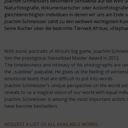
Joachim Schmeissers besondere Sichtweise auf die Welt u
Naturfotografie, dokumentarischer oder Actionfotografie 
gleichberechtigten Individuen in denen wir uns am Ende s
Joachim Schmeisser zählt zu den weltweit wichtigsten Kün
Seine Bücher über die bedrohte Tierwelt Afrikas, »Elephan
With iconic portraits of Africa‘s big game, Joachim Schme
him the prestigious Hasselblad Master Award in 2012.
The timelessness and intimacy of his photographs are uni
the „sublime“ palpable. He gives us the feeling of witne
emotional levels that are difficult to put into words.
Joachim Schmeisser‘s unique perspective on the world se
reveals to us a magical vision of our world with equal indi
Joachim Schmeisser is among the most important artists in
have become bestsellers.
REQUEST A LIST OF ALL AVAILABLE WORKS