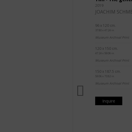
2019
JOACHIM SCHME
96 x 120 cm.
37.80 x 47.24 in.
Museum Archival Print
120 x 150 cm.
47.24 x 59.06 in.
Museum Archival Print
150 x 187.5 cm.
59.06 x 73.82 in.
Museum Archival Print
Inquire