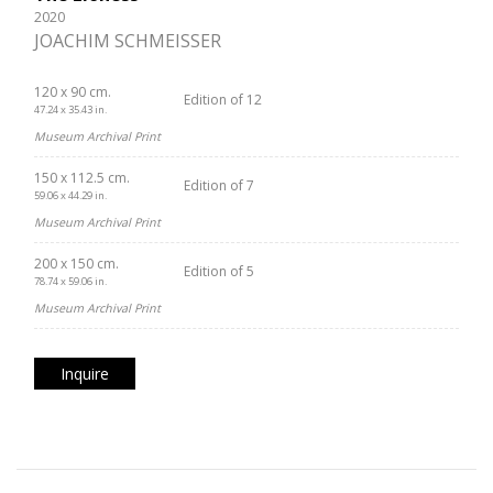
2020
JOACHIM SCHMEISSER
120 x 90 cm.
Edition of 12
47.24 x 35.43 in.
Museum Archival Print
150 x 112.5 cm.
Edition of 7
59.06 x 44.29 in.
Museum Archival Print
200 x 150 cm.
Edition of 5
78.74 x 59.06 in.
Museum Archival Print
Inquire