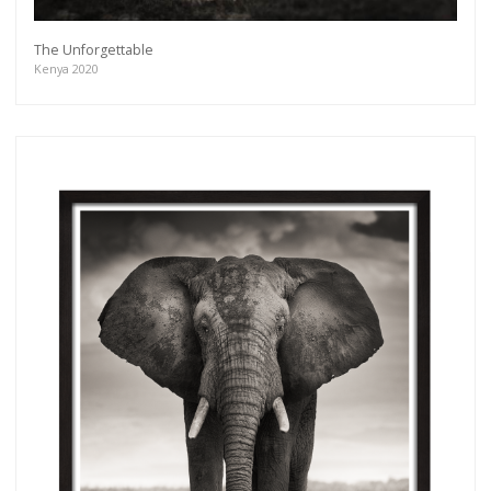
The Unforgettable
Get connected
Kenya 2020
As a member of the »IMMAGIS MAILING LIST«
you will recieve first invitations and info of
exclusive previews, opening receptions, current
exhibitions, new artists, special editions and a lot
more.
Subscribe