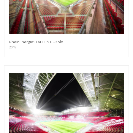
RheinEnergieSTADION B - Köln
2018