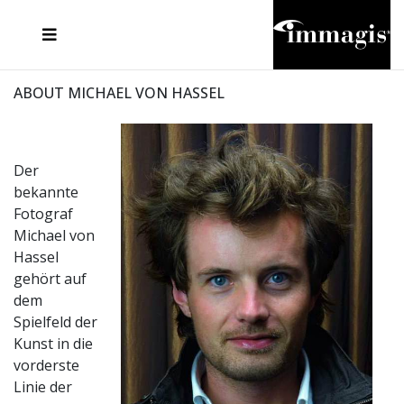
JOSEF FISCHNALLER
FRANK OCKENFELS 3
JOACHIM SCHMEISSER
JOSEF HOFLEHNER
MARC LAGRANGE
STEVE MCCURRY
SANTE D'ORAZIO
MICHAEL VON HASSEL
JACQUES OLIVAR
THIERRY LE GOUES
DANIEL HELLERMANN
SEBASTIAN COPELAND
ANDREAS H. BITESNICH
ELLEN VON UNWERTH
STEPHEN WILKES
HOWARD SCHATZ
ABOUT MICHAEL VON HASSEL
Der
bekannte
Fotograf
Michael von
Hassel
gehört auf
dem
Spielfeld der
Kunst in die
vorderste
Linie der