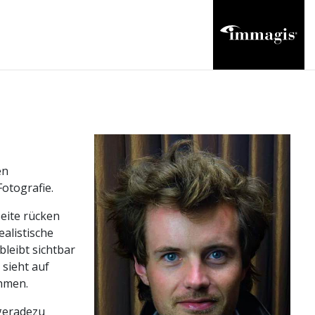
en
Fotografie.
eite rücken
alistische
bleibt sichtbar
sieht auf
ahmen.
 geradezu