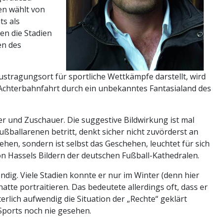
en wählt von
ts als
en die Stadien
en des
ustragungsort für sportliche Wettkämpfe darstellt, wird
e Achterbahnfahrt durch ein unbekanntes Fantasialand des
er und Zuschauer. Die suggestive Bildwirkung ist mal
ßballarenen betritt, denkt sicher nicht zuvörderst an
hen, sondern ist selbst das Geschehen, leuchtet für sich
 von Hassels Bildern der deutschen Fußball-Kathedralen.
endig. Viele Stadien konnte er nur im Winter (denn hier
te portraitieren. Das bedeutete allerdings oft, dass er
rlich aufwendig die Situation der „Rechte“ geklärt
 Sports noch nie gesehen.