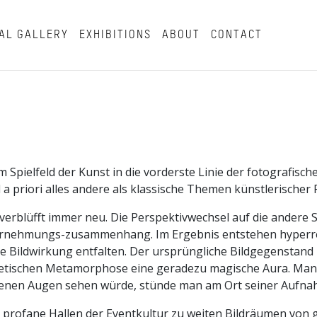
AL GALLERY
EXHIBITIONS
ABOUT
CONTACT
Spielfeld der Kunst in die vorderste Linie der fotografisch
nd a priori alles andere als klassische Themen künstlerischer 
erblüfft immer neu. Die Perspektivwechsel auf die andere S
hrnehmungs-zusammenhang. Im Ergebnis entstehen hyperre
de Bildwirkung entfalten. Der ursprüngliche Bildgegenstand 
thetischen Metamorphose eine geradezu magische Aura. Man 
eigenen Augen sehen würde, stünde man am Ort seiner Aufn
 profane Hallen der Eventkultur zu weiten Bildräumen von