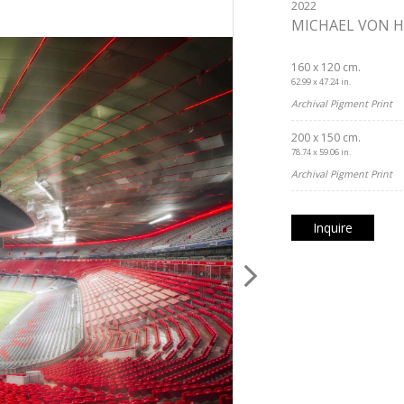
2022
MICHAEL VON H
160 x 120 cm.
62.99 x 47.24 in.
Archival Pigment Print
200 x 150 cm.
78.74 x 59.06 in.
Archival Pigment Print
Inquire