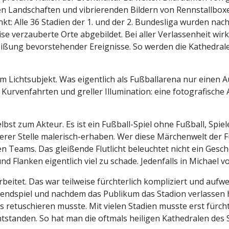
 Landschaften und vibrierenden Bildern von Rennstallbox
t: Alle 36 Stadien der 1. und der 2. Bundesliga wurden nach
 verzauberte Orte abgebildet. Bei aller Verlassenheit wirk
ißung bevorstehender Ereignisse. So werden die Kathedral
m Lichtsubjekt. Was eigentlich als Fußballarena nur einen A
n Kurvenfahrten und greller Illumination: eine fotografisch
st zum Akteur. Es ist ein Fußball-Spiel ohne Fußball, Spiel
erer Stelle malerisch-erhaben. Wer diese Märchenwelt der Fu
 Teams. Das gleißende Flutlicht beleuchtet nicht ein Gesche
und Flanken eigentlich viel zu schade. Jedenfalls in Michael
rbeitet. Das war teilweise fürchterlich kompliziert und aufw
ndspiel und nachdem das Publikum das Stadion verlassen hat
retuschieren musste. Mit vielen Stadien musste erst fürchte
entstanden. So hat man die oftmals heiligen Kathedralen des