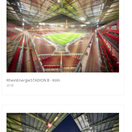
RheinEnergieSTADION B - Köln
2018