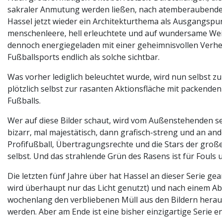
sakraler Anmutung werden ließen, nach atemberaubenden
Hassel jetzt wieder ein Architekturthema als Ausgangspunk
menschenleere, hell erleuchtete und auf wundersame Weise
dennoch energiegeladen mit einer geheimnisvollen Verhe
Fußballsports endlich als solche sichtbar.
Was vorher lediglich beleuchtet wurde, wird nun selbst zu
plötzlich selbst zur rasanten Aktionsfläche mit packende
Fußballs.
Wer auf diese Bilder schaut, wird vom Außenstehenden selb
bizarr, mal majestätisch, dann grafisch-streng und an and
Profifußball, Übertragungsrechte und die Stars der großen
selbst. Und das strahlende Grün des Rasens ist für Fouls 
Die letzten fünf Jahre über hat Hassel an dieser Serie gea
wird überhaupt nur das Licht genutzt) und nach einem Abe
wochenlang den verbliebenen Müll aus den Bildern heraus 
werden. Aber am Ende ist eine bisher einzigartige Serie 