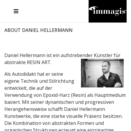
JOSEF FISCHNALLER
FRANK OCKENFELS 3
JOACHIM SCHMEISSER
JOSEF HOFLEHNER
MARC LAGRANGE
STEVE MCCURRY
SANTE D'ORAZIO
MICHAEL VON HASSEL
JACQUES OLIVAR
THIERRY LE GOUES
DANIEL HELLERMANN
SEBASTIAN COPELAND
ANDREAS H. BITESNICH
ELLEN VON UNWERTH
STEPHEN WILKES
HOWARD SCHATZ
ABOUT DANIEL HELLERMANN
Daniel Hellermann ist ein aufstrebender Künstler für
abstrakte RESIN ART.
Als Autodidakt hat er seine
eigene Technik und Stilrichtung
entwickelt, die auf der
Verwendung von Epoxid-Harz (Resin) als Hauptmedium
basiert. Mit seiner dynamischen und progressiven
Herangehensweise schafft Daniel Hellermann
Kunstwerke, die eine starke visuelle Präsenz besitzen.
Die Kombination von abstrakten Formen und
organischen Strukturen erzeugt eine einzigartige