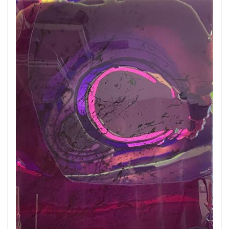
Get connected
As a member of the »IMMAGIS MAILING LIST«
you will recieve first invitations and info of
exclusive previews, opening receptions, current
exhibitions, new artists, special editions and a lot
more.
Subscribe